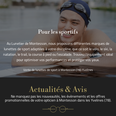
Pour les sportifs
Au Lunetier de Montesson, nous proposons différentes marques de
lunettes de sport adaptées à votre discipline, que ce soit le vélo, le ski, la
natation, le trail, la course à pied ou l'escalade. Trouvez l'équipement idéal
pour optimiser vos performances et protéger vos yeux.
Vente de lunettes de sport à Montesson (78)-Yvelines
Actualités & Avis
Ne manquez pas les nouveautés, les évènements et les offres
promotionnelles de votre opticien à Montesson dans les Yvelines (78).