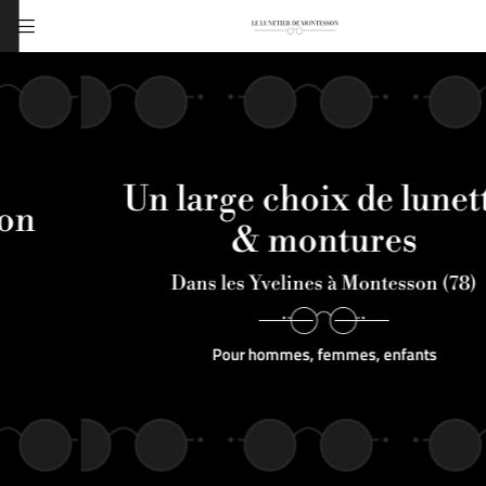

16 Rue du Général Leclerc
78360 MONTESSON
01 39 52 52 14
Un large choix de lunettes
& montures
Dans les Yvelines à Montesson (78)
Pour hommes, femmes, enfants
Adresse email de réception

Recopier le code ci-contre

Rafraîchir le captcha
