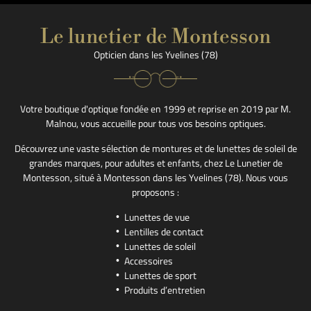
Le lunetier de Montesson
Opticien dans les Yvelines (78)
En cochant cette case, vous consentez à recevoir nos propositions commerciales à l'adresse email ind
dessus. Vous pouvez vous désinscrire à tout moment en utilisant
le formulaire de désinscription
.
Votre boutique d'optique fondée en 1999 et reprise en 2019 par M.
Malnou, vous accueille pour tous vos besoins optiques.
Inscription
Découvrez une vaste sélection de montures et de lunettes de soleil de
grandes marques, pour adultes et enfants, chez Le Lunetier de
Montesson, situé à Montesson dans les Yvelines (78). Nous vous
proposons :
Lunettes de vue
Lentilles de contact
Lunettes de soleil
Accessoires
Lunettes de sport
Produits d’entretien